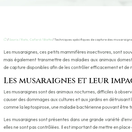
/
Souris / Rats, Cafard / Blatte
/ Techniques spécifiques de capture des musaraign
Les musaraignes, ces petits mammifères insectivores, sont souv
mais également transmettre des maladies aux animaux domestiqu
de capture disponibles afin de les contrôler efficacement et de
Les musaraignes et leur impa
Les musaraignes sont des animaux nocturnes, difficiles à observe
causer des dommages aux cultures et aux jardins en détruisant l
comme la leptospirose, une maladie bactérienne pouvant être 
Les musaraignes sont présentes dans une grande variété d’envir
elles ne sont pas contrôlées. Il est important de mettre en place