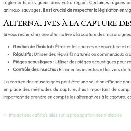
règlements en vigueur dans votre région. Certaines régions peu
animaux sauvages.
Il est crucial de respecter la législation en v
Alternatives à la capture d
Si vous recherchez une alternative à la capture des musaraignes
Gestion de l’habitat :
Éliminer les sources de nourriture et 
Répulsifs :
Utiliser des répulsifs naturels ou commerciaux à 
Pièges acoustiques :
Utiliser des pièges acoustiques pour re
Contrôle des insectes :
Éliminer les insectes et les vers de 
La capture des musaraignes peut être une solution efficace pour 
en place des méthodes de capture, il est important de compren
important de prendre en compte les alternatives à la capture, co
Impact des cafards ailés sur la propagation des maladies