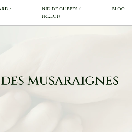
ARD /
NID DE GUÊPES /
BLOG
FRELON
 des musaraignes