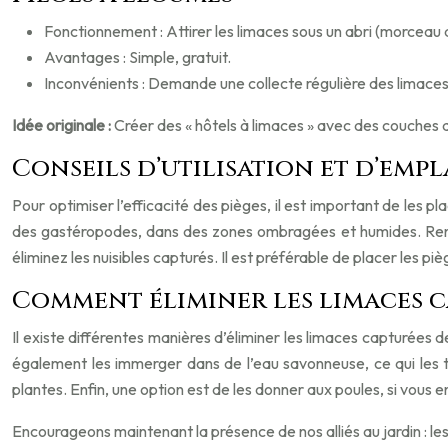
Fonctionnement : Attirer les limaces sous un abri (morceau d
Avantages : Simple, gratuit.
Inconvénients : Demande une collecte régulière des limaces
Idée originale :
Créer des « hôtels à limaces » avec des couches de f
Conseils d’utilisation et d’em
Pour optimiser l’efficacité des pièges, il est important de les p
des gastéropodes, dans des zones ombragées et humides. Renouv
éliminez les nuisibles capturés. Il est préférable de placer les pi
Comment éliminer les limaces c
Il existe différentes manières d’éliminer les limaces capturées
également les immerger dans de l’eau savonneuse, ce qui les tue
plantes. Enfin, une option est de les donner aux poules, si vous en
Encourageons maintenant la présence de nos alliés au jardin : le