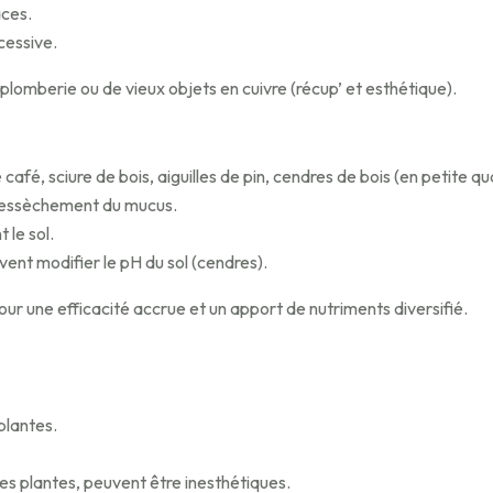
aces.
cessive.
lomberie ou de vieux objets en cuivre (récup’ et esthétique).
fé, sciure de bois, aiguilles de pin, cendres de bois (en petite qu
 dessèchement du mucus.
 le sol.
vent modifier le pH du sol (cendres).
pour une efficacité accrue et un apport de nutriments diversifié.
plantes.
es plantes, peuvent être inesthétiques.