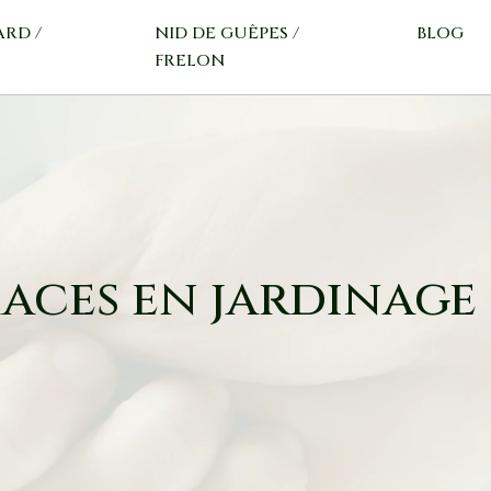
ARD /
NID DE GUÊPES /
BLOG
FRELON
aces en jardinage