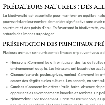
Prédateurs naturels : des all
La biodiversité est essentielle pour maintenir un équilibre na
pouvez réduire leur nombre de manière significative sans avoir r
nourriture et des points d’eau. En favorisant la biodiversité
naturels des limaces au potager !
Présentation des principaux pr
Plusieurs animaux se nourrissent de limaces et peuvent vous aider
Hérissons :
Comment les attirer : Laisser des tas de feuilles
environnement adapté. Les hérissons ont besoin d’un accès 
Oiseaux (canards, poules, grives, merles) :
Comment les attir
causer des dégâts sur les cultures. Les canards, en particuli
Carabes :
Comment les attirer : Paillis, haies, absence de p
apprécient les environnements humides et sombres. Un paillis 
Nématodes :
Fonctionnement : Parasites microscopiques qui 