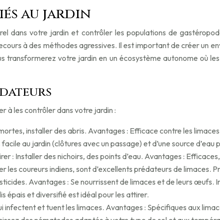
iés au jardin
turel dans votre jardin et contrôler les populations de gastéro
ecours à des méthodes agressives. Il est important de créer un envi
, vous transformerez votre jardin en un écosystème autonome où l
édateurs
 à les contrôler dans votre jardin :
 mortes, installer des abris. Avantages : Efficace contre les limace
facile au jardin (clôtures avec un passage) et d’une source d’eau 
er : Installer des nichoirs, des points d’eau. Avantages : Efficac
er les coureurs indiens, sont d’excellents prédateurs de limaces. Pr
esticides. Avantages : Se nourrissent de limaces et de leurs œufs. I
épais et diversifié est idéal pour les attirer.
infectent et tuent les limaces. Avantages : Spécifiques aux limace