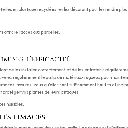
teilles en plastique recyclées, en les décorant pour les rendre plus
difficile l’accès aux parcelles.
miser l’efficacité
rtant de les installer correctement et de les entretenir régulière
uvelez régulièrement le paillis de matériaux rugueux pour maintenir 
-limaces, assurez-vous qu’elles sont suffisamment hautes et incl
t protéger vos plantes de leurs attaques.
s nuisibles.
les limaces
ire leur population dans votre jardin. Le principe est d’attirer le