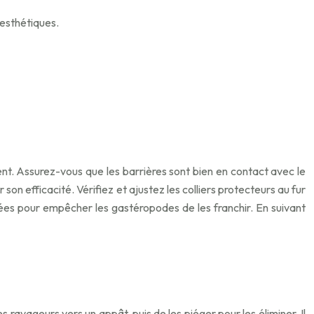
 esthétiques.
ment. Assurez-vous que les barrières sont bien en contact avec le
son efficacité. Vérifiez et ajustez les colliers protecteurs au fur
inées pour empêcher les gastéropodes de les franchir. En suivant
s ravageurs vers un appât, puis de les piéger pour les éliminer. Il