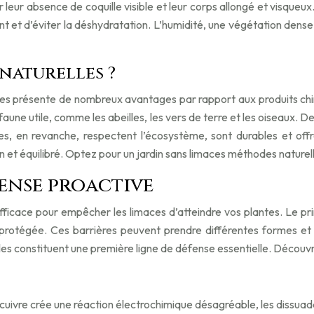
leur absence de coquille visible et leur corps allongé et visqueux
 et d’éviter la déshydratation. L’humidité, une végétation dense o
naturelles ?
imaces présente de nombreux avantages par rapport aux produits c
a faune utile, comme les abeilles, les vers de terre et les oiseaux.
, en revanche, respectent l’écosystème, sont durables et offre
ain et équilibré. Optez pour un jardin sans limaces méthodes naturell
fense proactive
ficace pour empêcher les limaces d’atteindre vos plantes. Le pri
 protégée. Ces barrières peuvent prendre différentes formes et 
lles constituent une première ligne de défense essentielle. Découvr
uivre crée une réaction électrochimique désagréable, les dissuadan