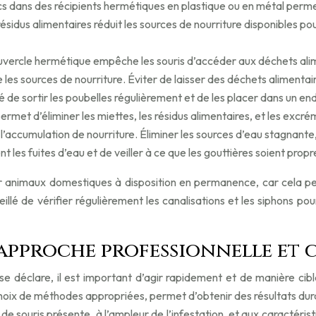
s dans des récipients hermétiques en plastique ou en métal permet
 résidus alimentaires réduit les sources de nourriture disponibles p
ouvercle hermétique empêche les souris d’accéder aux déchets alim
 les sources de nourriture. Éviter de laisser des déchets alimentair
é de sortir les poubelles régulièrement et de les placer dans un end
permet d’éliminer les miettes, les résidus alimentaires, et les excré
ccumulation de nourriture. Éliminer les sources d’eau stagnante, tel
t les fuites d’eau et de veiller à ce que les gouttières soient propr
r animaux domestiques à disposition en permanence, car cela peut
seillé de vérifier régulièrement les canalisations et les siphons po
approche professionnelle et c
 se déclare, il est important d’agir rapidement et de manière ci
choix de méthodes appropriées, permet d’obtenir des résultats durable
e souris présente, à l’ampleur de l’infestation, et aux caractéris