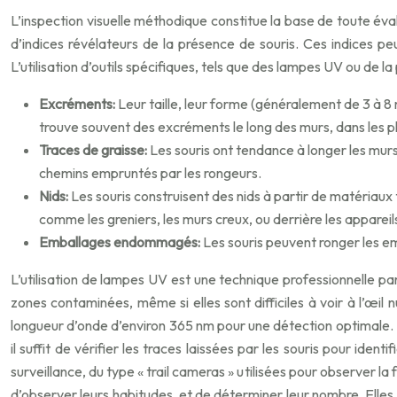
L’inspection visuelle méthodique constitue la base de toute évaluat
d’indices révélateurs de la présence de souris. Ces indices peu
L’utilisation d’outils spécifiques, tels que des lampes UV ou de la 
Excréments:
Leur taille, leur forme (généralement de 3 à 8
trouve souvent des excréments le long des murs, dans les pl
Traces de graisse:
Les souris ont tendance à longer les murs 
chemins empruntés par les rongeurs.
Nids:
Les souris construisent des nids à partir de matériaux 
comme les greniers, les murs creux, ou derrière les appareil
Emballages endommagés:
Les souris peuvent ronger les em
L’utilisation de lampes UV est une technique professionnelle par
zones contaminées, même si elles sont difficiles à voir à l’œil 
longueur d’onde d’environ 365 nm pour une détection optimale. 
il suffit de vérifier les traces laissées par les souris pour ide
surveillance, du type « trail cameras » utilisées pour observer 
d’observer leurs habitudes, et de déterminer leur nombre. Elles s