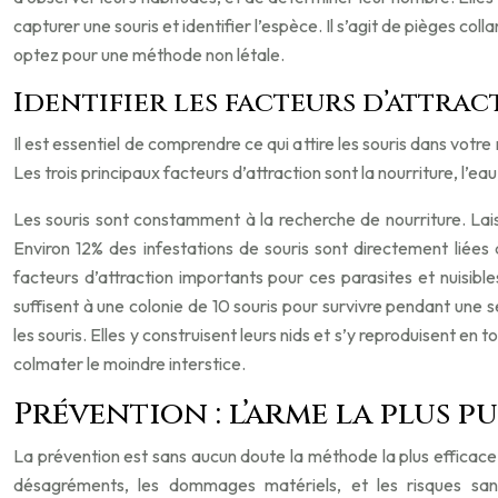
capturer une souris et identifier l’espèce. Il s’agit de pièges col
optez pour une méthode non létale.
Identifier les facteurs d’attrac
Il est essentiel de comprendre ce qui attire les souris dans votre
Les trois principaux facteurs d’attraction sont la nourriture, l’ea
Les souris sont constamment à la recherche de nourriture. Lais
Environ 12% des infestations de souris sont directement liées
facteurs d’attraction importants pour ces parasites et nuisibles
suffisent à une colonie de 10 souris pour survivre pendant une 
les souris. Elles y construisent leurs nids et s’y reproduisent en
colmater le moindre interstice.
Prévention : l’arme la plus p
La prévention est sans aucun doute la méthode la plus efficace 
désagréments, les dommages matériels, et les risques san