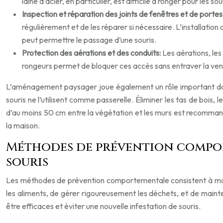
laine d’acier, en particulier, est difficile à ronger pour les sou
Inspection et réparation des joints de fenêtres et de portes
régulièrement et de les réparer si nécessaire. L’installat
peut permettre le passage d’une souris.
Protection des aérations et des conduits:
Les aérations, les
rongeurs permet de bloquer ces accès sans entraver la ventil
L’aménagement paysager joue également un rôle important dans l
souris ne l’utilisent comme passerelle. Éliminer les tas de bois, 
d’au moins 50 cm entre la végétation et les murs est recommandé 
la maison.
Méthodes de prévention comport
souris
Les méthodes de prévention comportementale consistent à modifi
les aliments, de gérer rigoureusement les déchets, et de maint
être efficaces et éviter une nouvelle infestation de souris.