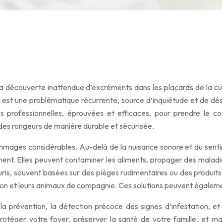
s
 La découverte inattendue d’excréments dans les placards de la c
 est une problématique récurrente, source d’inquiétude et de dés
es professionnelles, éprouvées et efficaces, pour prendre le c
des rongeurs de manière durable et sécurisée.
mmages considérables. Au-delà de la nuisance sonore et du sentim
ement. Elles peuvent contaminer les aliments, propager des malad
ris, souvent basées sur des pièges rudimentaires ou des produits
n et leurs animaux de compagnie. Ces solutions peuvent également 
a prévention, la détection précoce des signes d’infestation, e
protéger votre foyer, préserver la santé de votre famille, et m