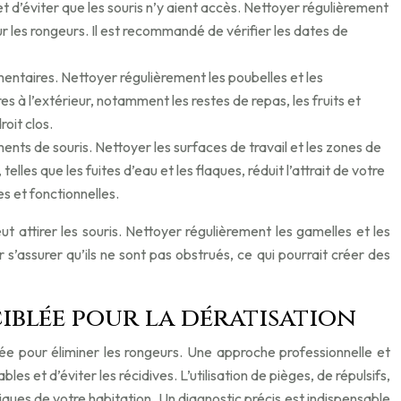
 d’éviter que les souris n’y aient accès. Nettoyer régulièrement
our les rongeurs. Il est recommandé de vérifier les dates de
entaires. Nettoyer régulièrement les poubelles et les
es à l’extérieur, notamment les restes de repas, les fruits et
roit clos.
ments de souris. Nettoyer les surfaces de travail et les zones de
les que les fuites d’eau et les flaques, réduit l’attrait de votre
es et fonctionnelles.
 attirer les souris. Nettoyer régulièrement les gamelles et les
ur s’assurer qu’ils ne sont pas obstrués, ce qui pourrait créer des
iblée pour la dératisation
blée pour éliminer les rongeurs. Une approche professionnelle et
s et d’éviter les récidives. L’utilisation de pièges, de répulsifs,
tiques de votre habitation. Un diagnostic précis est indispensable