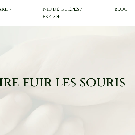
ARD /
NID DE GUÊPES /
BLOG
FRELON
e fuir les souris