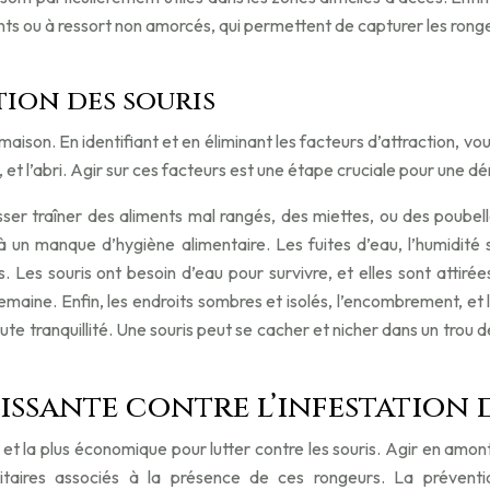
lants ou à ressort non amorcés, qui permettent de capturer les rongeu
tion des souris
 maison. En identifiant et en éliminant les facteurs d’attraction, 
u, et l’abri. Agir sur ces facteurs est une étape cruciale pour une dé
ser traîner des aliments mal rangés, des miettes, ou des poubel
 à un manque d’hygiène alimentaire. Les fuites d’eau, l’humidité
. Les souris ont besoin d’eau pour survivre, et elles sont attiré
semaine. Enfin, les endroits sombres et isolés, l’encombrement, et
 toute tranquillité. Une souris peut se cacher et nicher dans un tr
uissante contre l’infestation 
et la plus économique pour lutter contre les souris. Agir en amont
itaires associés à la présence de ces rongeurs. La préventi