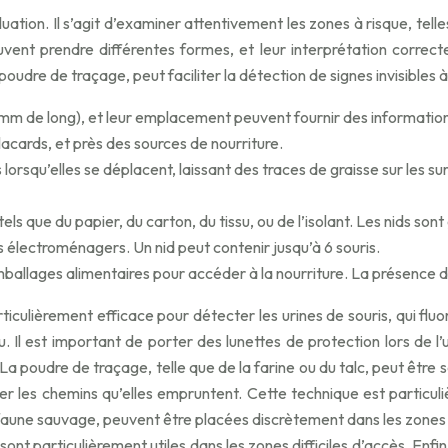
ion. Il s’agit d’examiner attentivement les zones à risque, telles qu
vent prendre différentes formes, et leur interprétation correcte
poudre de traçage, peut faciliter la détection de signes invisibles à 
 mm de long), et leur emplacement peuvent fournir des informations
acards, et près des sources de nourriture.
lorsqu’elles se déplacent, laissant des traces de graisse sur les s
tels que du papier, du carton, du tissu, ou de l’isolant. Les nids so
s électroménagers. Un nid peut contenir jusqu’à 6 souris.
ballages alimentaires pour accéder à la nourriture. La présence d
ticulièrement efficace pour détecter les urines de souris, qui fluo
nu. Il est important de porter des lunettes de protection lors de 
La poudre de traçage, telle que de la farine ou du talc, peut êtr
ntifier les chemins qu’elles empruntent. Cette technique est parti
la faune sauvage, peuvent être placées discrètement dans les zone
ont particulièrement utiles dans les zones difficiles d’accès. Enfi