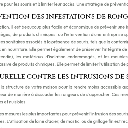
pour les souris et à limiter leur accès. Une stratégie de préventio
évention des infestations de ron
ion. Il est beaucoup plus facile et économique de prévenir une in
e pièges, de produits chimiques, ou l’intervention d’une entrepris
es sanitaires associés à la présence de souris, tels que la contam
ds en nourriture. Elle permet également de préserver l’intégrité 
’incendie), les matériaux d’isolation endommagés, et les meuble
ssive de produits chimiques. Elle permet de limiter l’utilisation de
relle contre les intrusions de 
a structure de votre maison pour la rendre moins accessible aux s
eur de manière à dissuader les rongeurs de s’approcher. Ces mesur
s et nuisibles.
es mesures les plus importantes pour prévenir l’intrusion des souris. I
es. L’utilisation de laine d’acier, de mastic, ou de grillage fin es