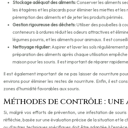
Stockage adéquat des aliments:
Conserver les aliments sec
les étagères et les placards pour éliminer les miettes et les
péremption des aliments et de jeter les produits périmés.
Gestion rigoureuse des déchets:
Utiliser des poubelles à c
conteneurs à ordures réduit les odeurs attractives et élimine
légumes pourris, et les aliments pour animaux. Il est conseill
Nettoyage régulier:
Aspirer et laver les sols régulièrement 
préparation des aliments après chaque utilisation empêche l’a
maison pour les souris. Il est important de réparer rapidemen
Il est également important de ne pas laisser de nourriture pou
environs pour éliminer les restes de nourriture. Enfin, il est con
zones d’humidité favorables aux souris.
Méthodes de contrôle : une 
Si, malgré vos efforts de prévention, une infestation de souris
réfléchie, basée sur une évaluation précise de la situation et le 
ou d’autres techniques spécifiques doit être adaptée à l’espèce d