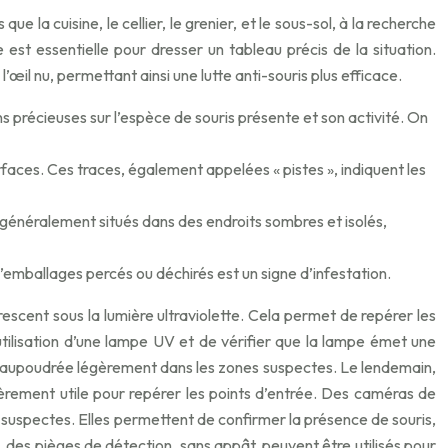
e la cuisine, le cellier, le grenier, et le sous-sol, à la recherche
 est essentielle pour dresser un tableau précis de la situation.
l’œil nu, permettant ainsi une lutte anti-souris plus efficace.
 précieuses sur l’espèce de souris présente et son activité. On
urfaces. Ces traces, également appelées « pistes », indiquent les
nt généralement situés dans des endroits sombres et isolés,
’emballages percés ou déchirés est un signe d’infestation.
rescent sous la lumière ultraviolette. Cela permet de repérer les
l’utilisation d’une lampe UV et de vérifier que la lampe émet une
e saupoudrée légèrement dans les zones suspectes. Le lendemain,
culièrement utile pour repérer les points d’entrée. Des caméras de
s suspectes. Elles permettent de confirmer la présence de souris,
n, des pièges de détection, sans appât, peuvent être utilisés pour