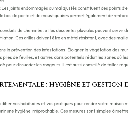
ris.
:
Les joints endommagés ou mal ajustés constituent des points d’ent
ion de bas de porte et de moustiquaires permet également de renfor
 conduits de cheminée, et les descentes pluviales peuvent servir de v
ation. Ces grilles doivent être en métal résistant, avec des mailles
a prévention des infestations. Éloigner la végétation des murs 
les piles de feuilles, et autres abris potentiels réduit les zones où
pour dissuader les rongeurs. Il est aussi conseillé de tailler régu
ementale : hygiène et gestion d
er vos habitudes et vos pratiques pour rendre votre maison moin
enir une hygiène irréprochable. Ces mesures sont simples à mettre