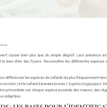
afards
vent causer bien plus que du simple dégoût. Leur présence est
t le bien-être des foyers. Reconnaître les différentes espèce
pour différencier les espèces de cafards les plus fréquemment ren
 orientalis
) et le cafard à bandes brunes (
Supella longipalpa
). M
s’avère primordiale car chaque espèce possède des mœurs, des ré
plus adaptées.
 : les bases pour l’identific