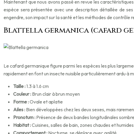
Maintenant que nous avons passé en revue les caractéristiques 
espèce sera présentée avec une description détaillée de ses t
engendre, son impact sur la santé et les méthodes de contrôl
Blattella germanica (cafard ge
Le cafard germanique figure parmi les espèces les plus largement
rapidement en font un insecte nuisible particulièrement ardu à ma
Taille :
1.3 à 1.6 cm
Couleur :
Brun clair à brun moyen
Forme :
Ovale et aplatie
Ailes :
Bien développées chez les deux sexes, mais rarement u
Pronotum :
Présence de deux bandes longitudinales sombre
Habitat :
Cuisines, salles de bain, zones chaudes et humides
Comportement :
Nocturne, se déplace avec agilité.