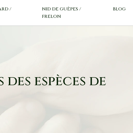
ARD /
NID DE GUÊPES /
BLOG
FRELON
 des espèces de