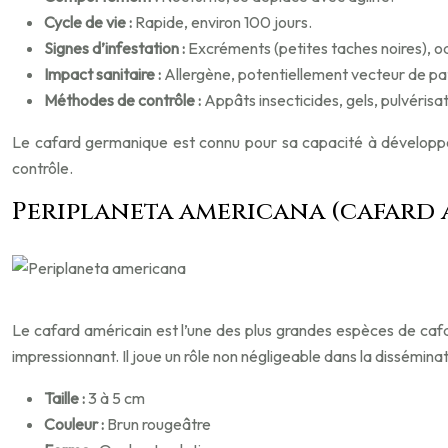
Cycle de vie :
Rapide, environ 100 jours.
Signes d’infestation :
Excréments (petites taches noires), 
Impact sanitaire :
Allergène, potentiellement vecteur de p
Méthodes de contrôle :
Appâts insecticides, gels, pulvérisat
Le cafard germanique est connu pour sa capacité à développer r
contrôle.
Periplaneta americana (cafard 
Le cafard américain est l’une des plus grandes espèces de cafar
impressionnant. Il joue un rôle non négligeable dans la dissémina
Taille :
3 à 5 cm
Couleur :
Brun rougeâtre