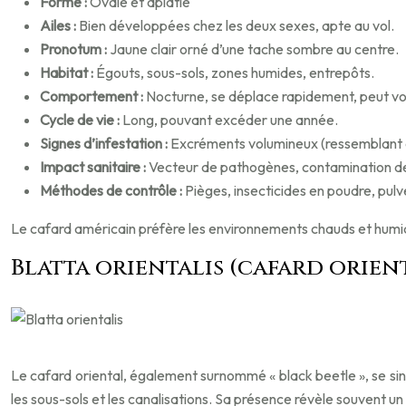
Forme :
Ovale et aplatie
Ailes :
Bien développées chez les deux sexes, apte au vol.
Pronotum :
Jaune clair orné d’une tache sombre au centre.
Habitat :
Égouts, sous-sols, zones humides, entrepôts.
Comportement :
Nocturne, se déplace rapidement, peut vo
Cycle de vie :
Long, pouvant excéder une année.
Signes d’infestation :
Excréments volumineux (ressemblant à
Impact sanitaire :
Vecteur de pathogènes, contamination de
Méthodes de contrôle :
Pièges, insecticides en poudre, pulv
Le cafard américain préfère les environnements chauds et humi
Blatta orientalis (cafard orien
Le cafard oriental, également surnommé « black beetle », se si
les sous-sols et les canalisations. Sa présence révèle souvent un 