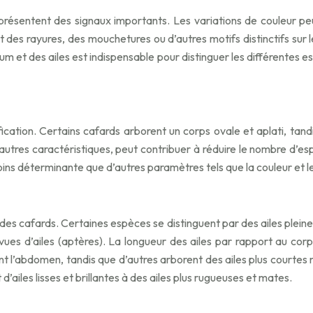
présentent des signaux importants. Les variations de couleur peu
s rayures, des mouchetures ou d’autres motifs distinctifs sur le
m et des ailes est indispensable pour distinguer les différentes
ification. Certains cafards arborent un corps ovale et aplati, tan
autres caractéristiques, peut contribuer à réduire le nombre d’e
oins déterminante que d’autres paramètres tels que la couleur et 
on des cafards. Certaines espèces se distinguent par des ailes ple
ues d’ailes (aptères). La longueur des ailes par rapport au co
 l’abdomen, tandis que d’autres arborent des ailes plus courtes n
d’ailes lisses et brillantes à des ailes plus rugueuses et mates.