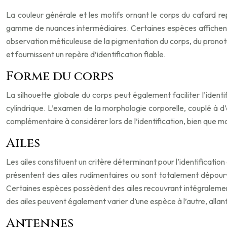
La couleur générale et les motifs ornant le corps du cafard re
gamme de nuances intermédiaires. Certaines espèces affichent de
observation méticuleuse de la pigmentation du corps, du pronotu
et fournissent un repère d’identification fiable.
Forme du corps
La silhouette globale du corps peut également faciliter l’ident
cylindrique. L’examen de la morphologie corporelle, couplé à d’
complémentaire à considérer lors de l’identification, bien que m
Ailes
Les ailes constituent un critère déterminant pour l’identificati
présentent des ailes rudimentaires ou sont totalement dépourv
Certaines espèces possèdent des ailes recouvrant intégralement
des ailes peuvent également varier d’une espèce à l’autre, allant 
Antennes