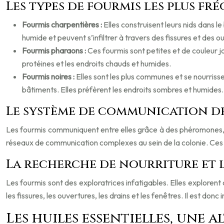
Les types de fourmis les plus fr
Fourmis charpentières :
Elles construisent leurs nids dans 
humide et peuvent s’infiltrer à travers des fissures et des o
Fourmis pharaons :
Ces fourmis sont petites et de couleur ja
protéines et les endroits chauds et humides.
Fourmis noires :
Elles sont les plus communes et se nourrissen
bâtiments. Elles préfèrent les endroits sombres et humides.
Le système de communication d
Les fourmis communiquent entre elles grâce à des phéromones, 
réseaux de communication complexes au sein de la colonie. Ces p
La recherche de nourriture et l
Les fourmis sont des exploratrices infatigables. Elles exploren
les fissures, les ouvertures, les drains et les fenêtres. Il est don
Les huiles essentielles, une 