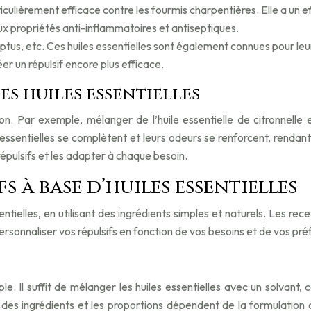
rticulièrement efficace contre les fourmis charpentières. Elle a un e
x propriétés anti-inflammatoires et antiseptiques.
yptus, etc. Ces huiles essentielles sont également connues pour leurs
éer un répulsif encore plus efficace.
es huiles essentielles
n. Par exemple, mélanger de l’huile essentielle de citronnelle 
s essentielles se complètent et leurs odeurs se renforcent, rendan
 répulsifs et les adapter à chaque besoin.
s à base d’huiles essentielles
sentielles, en utilisant des ingrédients simples et naturels. Les re
 personnaliser vos répulsifs en fonction de vos besoins et de vos pr
ple. Il suffit de mélanger les huiles essentielles avec un solvant,
des ingrédients et les proportions dépendent de la formulation 