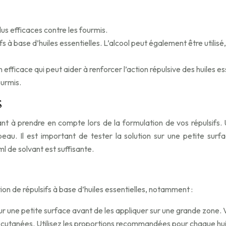
plus efficaces contre les fourmis.
ifs à base d’huiles essentielles. L’alcool peut également être utilisé
n efficace qui peut aider à renforcer l’action répulsive des huiles 
ourmis.
s
ant à prendre en compte lors de la formulation de vos répulsifs. 
peau. Il est important de tester la solution sur une petite sur
l de solvant est suffisante.
tion de répulsifs à base d’huiles essentielles, notamment :
sur une petite surface avant de les appliquer sur une grande zone. Vér
ons cutanées. Utilisez les proportions recommandées pour chaque huil