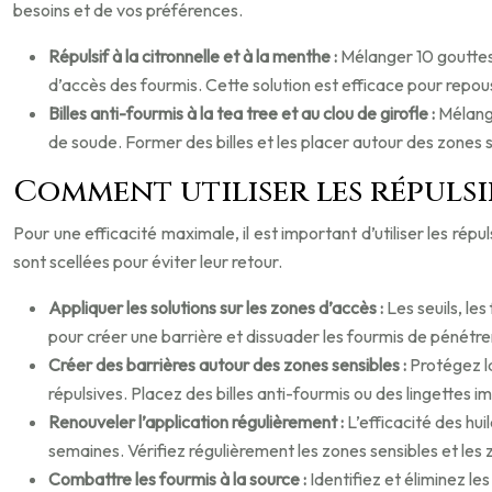
besoins et de vos préférences.
Répulsif à la citronnelle et à la menthe :
Mélanger 10 gouttes 
d’accès des fourmis. Cette solution est efficace pour repous
Billes anti-fourmis à la tea tree et au clou de girofle :
Mélange
de soude. Former des billes et les placer autour des zones s
Comment utiliser les répulsif
Pour une efficacité maximale, il est important d’utiliser les rép
sont scellées pour éviter leur retour.
Appliquer les solutions sur les zones d’accès :
Les seuils, les
pour créer une barrière et dissuader les fourmis de pénétre
Créer des barrières autour des zones sensibles :
Protégez la
répulsives. Placez des billes anti-fourmis ou des lingettes 
Renouveler l’application régulièrement :
L’efficacité des hu
semaines. Vérifiez régulièrement les zones sensibles et les
Combattre les fourmis à la source :
Identifiez et éliminez le