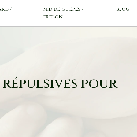
ARD /
NID DE GUÊPES /
BLOG
FRELON
 répulsives pour