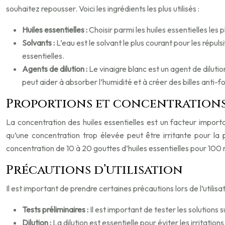
souhaitez repousser. Voici les ingrédients les plus utilisés :
Huiles essentielles :
Choisir parmi les huiles essentielles les 
Solvants :
L’eau est le solvant le plus courant pour les répuls
essentielles.
Agents de dilution :
Le vinaigre blanc est un agent de dilutio
peut aider à absorber l’humidité et à créer des billes anti-f
Proportions et concentration
La concentration des huiles essentielles est un facteur import
qu’une concentration trop élevée peut être irritante pour la 
concentration de 10 à 20 gouttes d’huiles essentielles pour 100 m
Précautions d’utilisation
Il est important de prendre certaines précautions lors de l’utilisa
Tests préliminaires :
Il est important de tester les solutions 
Dilution :
La dilution est essentielle pour éviter les irritati