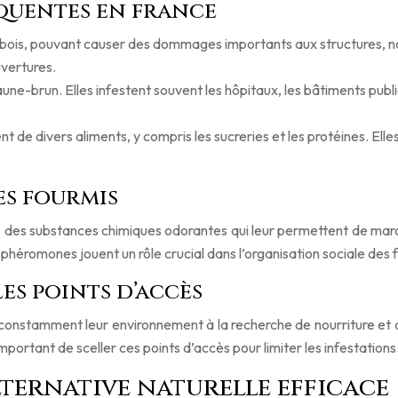
équentes en france
le bois, pouvant causer des dommages importants aux structures, no
uvertures.
une-brun. Elles infestent souvent les hôpitaux, les bâtiments publics
t de divers aliments, y compris les sucreries et les protéines. Elles 
es fourmis
des substances chimiques odorantes qui leur permettent de marqu
héromones jouent un rôle crucial dans l’organisation sociale des 
es points d’accès
t constamment leur environnement à la recherche de nourriture et
c important de sceller ces points d’accès pour limiter les infestations
alternative naturelle efficace