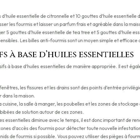
d’huile essentielle de citronnelle et 10 gouttes d’huile essentiell
ser les fourmis et laisser un parfum frais et agréable dans la mais
r 5 gouttes d’huile essentielle de tea tree et 5 gouttes d’huile ess
ensibles. Les billes anti-fourmis sont un moyen simple et efficace 
s à base d’huiles essentielles
ulsifs à base d’huiles essentielles de manière appropriée. Il est 
 fenêtres, les fissures et les drains sont des points d’entrée privilé
r dans la maison.
 cuisine, la salle à manger, les poubelles et les zones de stockage
imbibées de solution autour de ces zones.
iles essentielles diminue avec le temps, il est donc important de r
 zones d’accès des fourmis pour détecter toute nouvelle infestatio
s nids de fourmis si possible. Vous pouvez utiliser des pièges à fou