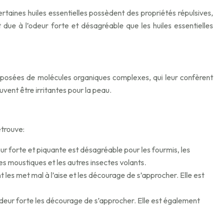
taines huiles essentielles possèdent des propriétés répulsives,
 due à l’odeur forte et désagréable que les huiles essentielles
 composées de molécules organiques complexes, qui leur confèrent
euvent être irritantes pour la peau.
etrouve:
r forte et piquante est désagréable pour les fourmis, les
les moustiques et les autres insectes volants.
t les met mal à l’aise et les décourage de s’approcher. Elle est
n odeur forte les décourage de s’approcher. Elle est également