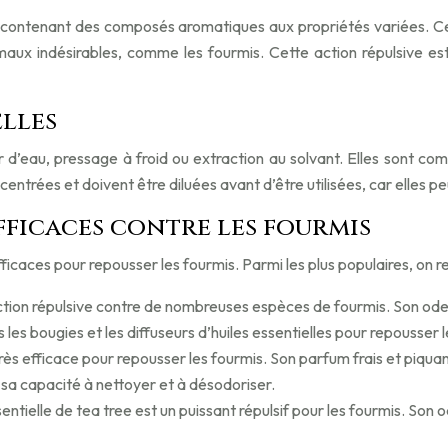
s, contenant des composés aromatiques aux propriétés variées. Cer
imaux indésirables, comme les fourmis. Cette action répulsive est
elles
eur d’eau, pressage à froid ou extraction au solvant. Elles sont
centrées et doivent être diluées avant d’être utilisées, car elles p
 efficaces contre les fourmis
ficaces pour repousser les fourmis. Parmi les plus populaires, on r
action répulsive contre de nombreuses espèces de fourmis. Son odeu
s les bougies et les diffuseurs d’huiles essentielles pour repousser 
rès efficace pour repousser les fourmis. Son parfum frais et piquan
 sa capacité à nettoyer et à désodoriser.
ssentielle de tea tree est un puissant répulsif pour les fourmis. So