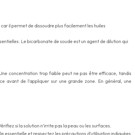
, car il permet de dissoudre plus facilement les huiles
essentielles. Le bicarbonate de soude est un agent de dilution qui
Une concentration trop faible peut ne pas être efficace, tandis
face avant de l’appliquer sur une grande zone. En général, une
ifiez si la solution n’irrite pas la peau ou les surfaces.
e essentielle et respectez les précautions d’utilisation indiquées