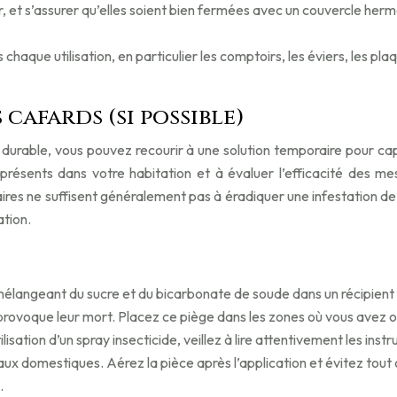
r, et s’assurer qu’elles soient bien fermées avec un couvercle herm
s chaque utilisation, en particulier les comptoirs, les éviers, les pl
cafards (si possible)
 durable, vous pouvez recourir à une solution temporaire pour ca
résents dans votre habitation et à évaluer l’efficacité des me
ires ne suffisent généralement pas à éradiquer une infestation de 
ation.
élangeant du sucre et du bicarbonate de soude dans un récipient pe
provoque leur mort. Placez ce piège dans les zones où vous avez 
ilisation d’un spray insecticide, veillez à lire attentivement les ins
ux domestiques. Aérez la pièce après l’application et évitez tout c
.