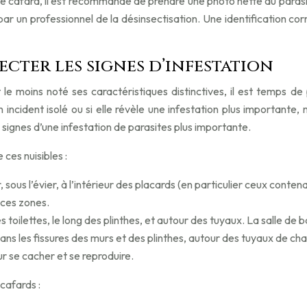
 le cafard, il est recommandé de prendre une photo nette du parasi
par un professionnel de la désinsectisation. Une identification cor
ecter les signes d’infestation
le moins noté ses caractéristiques distinctives, il est temps de 
n incident isolé ou si elle révèle une infestation plus importante
signes d’une infestation de parasites plus importante.
ces nuisibles :
sous l’évier, à l’intérieur des placards (en particulier ceux contena
 ces zones.
s toilettes, le long des plinthes, et autour des tuyaux. La salle de 
ns les fissures des murs et des plinthes, autour des tuyaux de ch
r se cacher et se reproduire.
cafards :