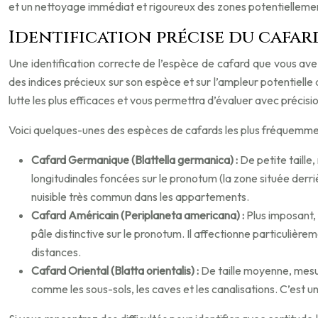
et un nettoyage immédiat et rigoureux des zones potentiellem
Identification précise du cafard
Une identification correcte de l’espèce de cafard que vous ave
des indices précieux sur son espèce et sur l’ampleur potentielle d
lutte les plus efficaces et vous permettra d’évaluer avec précisi
Voici quelques-unes des espèces de cafards les plus fréquemmen
Cafard Germanique (Blattella germanica) :
De petite taille
longitudinales foncées sur le pronotum (la zone située derriè
nuisible très commun dans les appartements.
Cafard Américain (Periplaneta americana) :
Plus imposant,
pâle distinctive sur le pronotum. Il affectionne particulièr
distances.
Cafard Oriental (Blatta orientalis) :
De taille moyenne, mesur
comme les sous-sols, les caves et les canalisations. C’est un