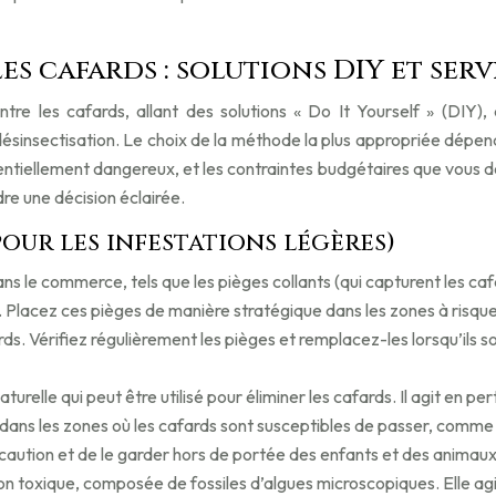
s cafards : solutions DIY et serv
contre les cafards, allant des solutions « Do It Yourself » (
 désinsectisation. Le choix de la méthode la plus appropriée dépen
entiellement dangereux, et les contraintes budgétaires que vous d
re une décision éclairée.
our les infestations légères)
ns le commerce, tels que les pièges collants (qui capturent les caf
. Placez ces pièges de manière stratégique dans les zones à risqu
cards. Vérifiez régulièrement les pièges et remplacez-les lorsqu’ils 
aturelle qui peut être utilisé pour éliminer les cafards. Il agit en 
ns les zones où les cafards sont susceptibles de passer, comme les
écaution et de le garder hors de portée des enfants et des animaux
 toxique, composée de fossiles d’algues microscopiques. Elle agit 