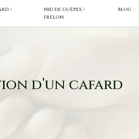
ARD /
NID DE GUÊPES /
BLOG
FRELON
tion d’un cafard