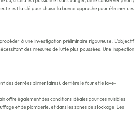
te ou, si cela est possible et sans danger, de le conserver (mort)
recte est la clé pour choisir la bonne approche pour éliminer ces
procéder à une investigation préliminaire rigoureuse. L’objectif
, nécessitant des mesures de lutte plus poussées. Une inspection
nt des denrées alimentaires), derrière le four et le lave-
bain offre également des conditions idéales pour ces nuisibles.
auffage et de plomberie, et dans les zones de stockage. Les