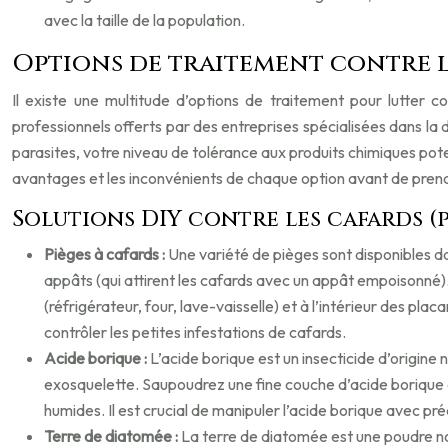
avec la taille de la population.
Options de traitement contre le
Il existe une multitude d’options de traitement pour lutter 
professionnels offerts par des entreprises spécialisées dans la
parasites, votre niveau de tolérance aux produits chimiques pot
avantages et les inconvénients de chaque option avant de prend
Solutions DIY contre les cafards (p
Pièges à cafards :
Une variété de pièges sont disponibles da
appâts (qui attirent les cafards avec un appât empoisonné)
(réfrigérateur, four, lave-vaisselle) et à l’intérieur des pla
contrôler les petites infestations de cafards.
Acide borique :
L’acide borique est un insecticide d’origine n
exosquelette. Saupoudrez une fine couche d’acide borique da
humides. Il est crucial de manipuler l’acide borique avec pr
Terre de diatomée :
La terre de diatomée est une poudre non