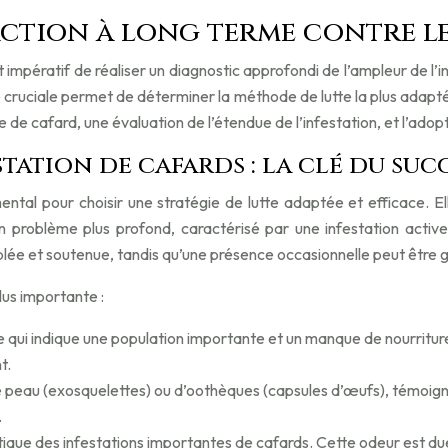
action à long terme contre le
 impératif de réaliser un diagnostic approfondi de l’ampleur de l’i
e cruciale permet de déterminer la méthode de lutte la plus adapté
èce de cafard, une évaluation de l’étendue de l’infestation, et l’ad
tation de cafards : la clé du suc
ntal pour choisir une stratégie de lutte adaptée et efficace. El
 problème plus profond, caractérisé par une infestation activ
iblée et soutenue, tandis qu’une présence occasionnelle peut être
lus importante :
 qui indique une population importante et un manque de nourriture
t.
au (exosquelettes) ou d’oothèques (capsules d’œufs), témoignant 
.
que des infestations importantes de cafards. Cette odeur est due 