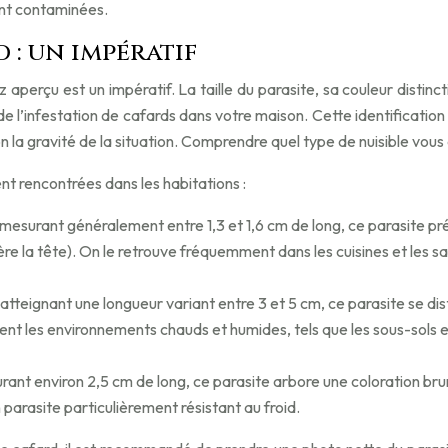
ent contaminées.
 : un impératif
z aperçu est un impératif. La taille du parasite, sa couleur dist
e l’infestation de cafards dans votre maison. Cette identification 
on la gravité de la situation. Comprendre quel type de nuisible vous
t rencontrées dans les habitations :
, mesurant généralement entre 1,3 et 1,6 cm de long, ce parasite 
re la tête). On le retrouve fréquemment dans les cuisines et les sa
 atteignant une longueur variant entre 3 et 5 cm, ce parasite se di
ement les environnements chauds et humides, tels que les sous-sols e
ant environ 2,5 cm de long, ce parasite arbore une coloration brun 
 parasite particulièrement résistant au froid.