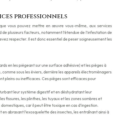
ices professionnels
DIY), que vous pouvez mettre en œuvre vous-même, aux services
d de plusieurs facteurs, notamment l’étendue de l’infestation de
evez respecter. Il est donc essentiel de peser soigneusement les
ards en les piégeant sur une surface adhésive) et les pièges à
e, comme sous les éviers, derrière les appareils électroménagers
sont pleins ou inefficaces. Ces pièges sont efficaces pour
perturbant leur système digestif et en déshydratant leur
 fissures, les plinthes, les tuyaux et les zones sombres et
 domestiques, car il peut être toxique en cas d’ingestion.
en abrasant l’exosquelette des insectes, les entraînant ainsi à