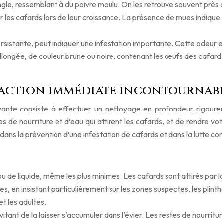
épingle, ressemblant à du poivre moulu. On les retrouve souvent près
ar les cafards lors de leur croissance. La présence de mues indiqu
istante, peut indiquer une infestation importante. Cette odeur 
llongée, de couleur brune ou noire, contenant les œufs des cafards
 action immédiate incontournab
uivante consiste à effectuer un nettoyage en profondeur rigour
les de nourriture et d’eau qui attirent les cafards, et de rendre v
ns la prévention d’une infestation de cafards et dans la lutte cont
e liquide, même les plus minimes. Les cafards sont attirés par la
s, en insistant particulièrement sur les zones suspectes, les plinthes
et les adultes.
itant de la laisser s’accumuler dans l’évier. Les restes de nourritu