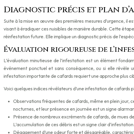
Diagnostic précis et plan d’
Suite à la mise en œuvre des premières mesures d’urgence, il est
visant à éradiquer ces nuisibles de manière durable. Cette étap
réinfestation future. Elle implique un diagnostic précis de l’esp
Évaluation rigoureuse de l’infes
L’évaluation minutieuse de l’infestation est un élément fondame
événement ponctuel et sans conséquence, ou si elle révèle un
infestation importante de cafards requiert une approche plus c
Voici quelques indices révélateurs d’une infestation de cafards p
Observations fréquentes de cafards, même en plein jour, ce
nocturnes, et leur présence en journée est un signe alarman
Présence de nombreux excréments de cafards, de mues de pe
L’accumulation de ces débris est un signe clair d’infestation
Dégagement d’une odeur forte et désagréable, caractéristi