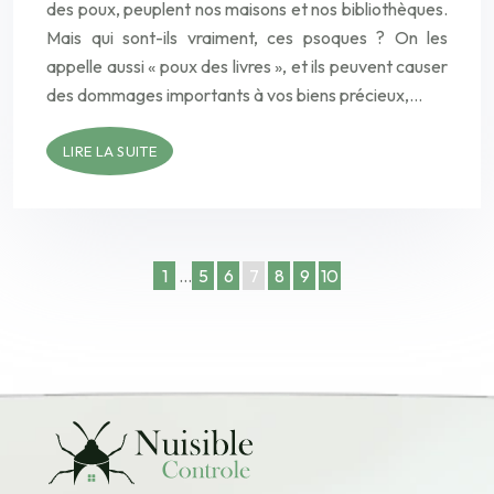
des poux, peuplent nos maisons et nos bibliothèques.
Mais qui sont-ils vraiment, ces psoques ? On les
appelle aussi « poux des livres », et ils peuvent causer
des dommages importants à vos biens précieux,…
LIRE LA SUITE
1
…
5
6
7
8
9
10